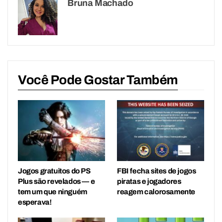
Bruna Machado
Você Pode Gostar Também
Jogos gratuitos do PS
FBI fecha sites de jogos
Plus são revelados — e
piratas e jogadores
tem um que ninguém
reagem calorosamente
esperava!