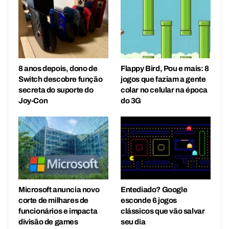
8 anos depois, dono de
Flappy Bird, Pou e mais: 8
Switch descobre função
jogos que faziam a gente
secreta do suporte do
colar no celular na época
Joy-Con
do 3G
Microsoft anuncia novo
Entediado? Google
corte de milhares de
esconde 6 jogos
funcionários e impacta
clássicos que vão salvar
divisão de games
seu dia