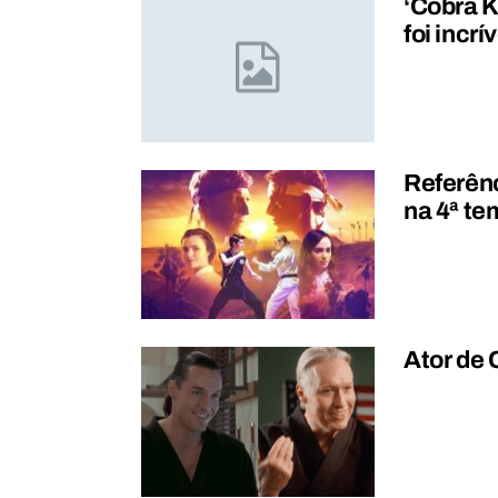
‘Cobra K
foi incr
Referênc
na 4ª te
Ator de 