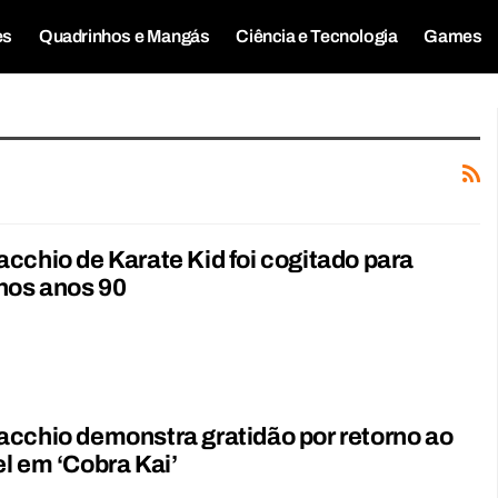
es
Quadrinhos e Mangás
Ciência e Tecnologia
Games
cchio de Karate Kid foi cogitado para
nos anos 90
cchio demonstra gratidão por retorno ao
l em ‘Cobra Kai’