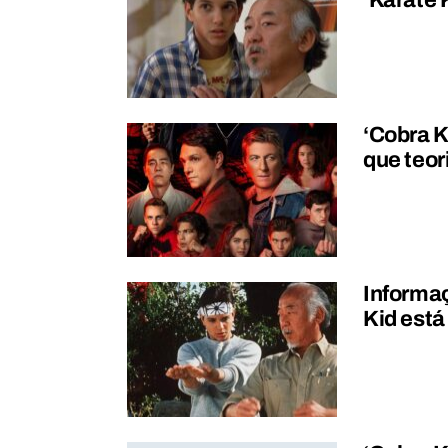
‘Karate 
‘Cobra K
que teor
Informaç
Kid está