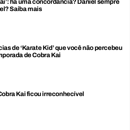
ai’: há uma concordância? Daniel sempre
ível? Saiba mais
ias de ‘Karate Kid’ que você não percebeu
mporada de Cobra Kai
Cobra Kai ficou irreconhecível