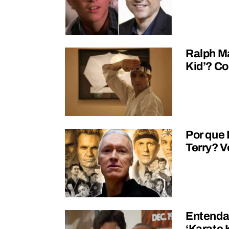
Ralph Ma
Kid’? Co
Por que 
Terry? V
Entenda