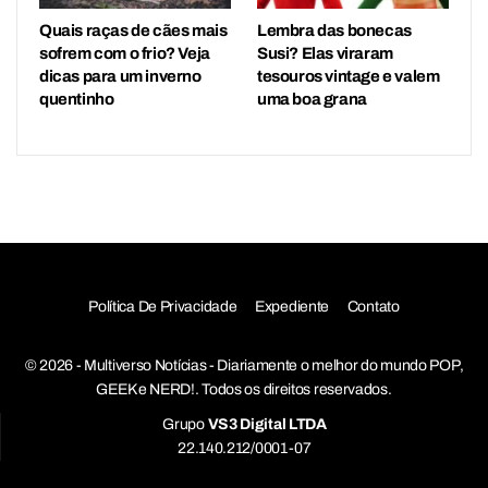
Quais raças de cães mais
Lembra das bonecas
sofrem com o frio? Veja
Susi? Elas viraram
dicas para um inverno
tesouros vintage e valem
quentinho
uma boa grana
Política De Privacidade
Expediente
Contato
© 2026 - Multiverso Notícias - Diariamente o melhor do mundo POP,
GEEK e NERD!. Todos os direitos reservados.
Grupo
VS3 Digital LTDA
22.140.212/0001-07