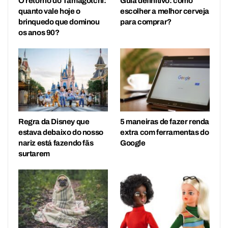
O retorno do Tamagotchi:
Guia definitivo: como
quanto vale hoje o
escolher a melhor cerveja
brinquedo que dominou
para comprar?
os anos 90?
Regra da Disney que
5 maneiras de fazer renda
estava debaixo do nosso
extra com ferramentas do
nariz está fazendo fãs
Google
surtarem