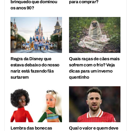
brinquedo que dominou
para comprar?
os anos 90?
Regra da Disney que
Quais raças de cães mais
estava debaixo do nosso
sofrem com o frio? Veja
nariz está fazendo fãs
dicas para um inverno
surtarem
quentinho
Lembra das bonecas
Qual o valor e quem deve