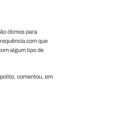
são ótimos para
a frequência com que
com algum tipo de
ppolito, comentou, em