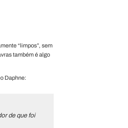
amente “limpos”, sem
alavras também é algo
ndo Daphne:
or de que foi