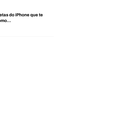
etas do iPhone que te
‘Como…