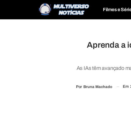
Filmes e Séri
Aprenda a id
As IAs têm avançado mai
Em
Por
Bruna Machado