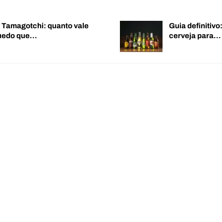
o Tamagotchi: quanto vale
Guia definitiv
quedo que…
cerveja para…