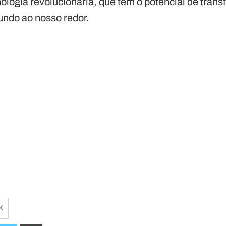
ologia revolucionária, que tem o potencial de tran
ndo ao nosso redor.
K