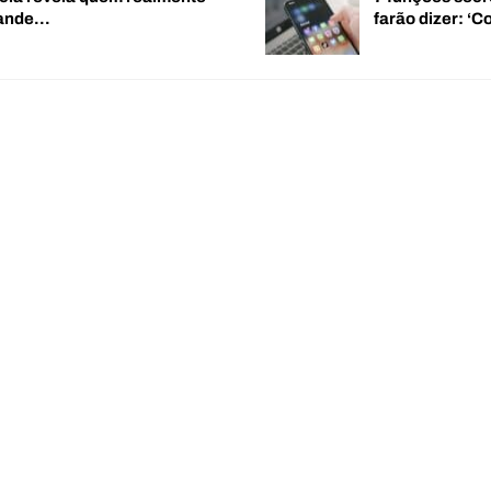
rande…
farão dizer: 