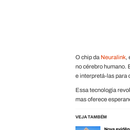
O chip da
Neuralink
,
no cérebro humano. Ba
e interpretá-las para
Essa tecnologia revol
mas oferece esperanç
VEJA TAMBÉM
Nova evidên