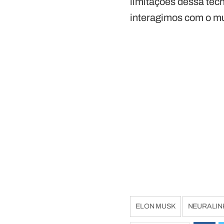
limitações dessa tecn
interagimos com o mu
ELON MUSK
NEURALIN