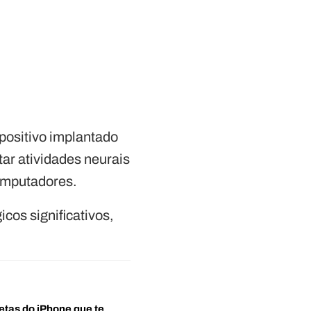
positivo implantado
tar atividades neurais
computadores.
cos significativos,
etas do iPhone que te