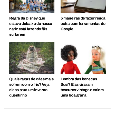
Regra da Disney que
5 maneiras de fazer renda
estava debaixo do nosso
extra com ferramentas do
nariz está fazendo fãs
Google
surtarem
Quais raças de cães mais
Lembra das bonecas
sofrem com o frio? Veja
Susi? Elas viraram
dicas para um inverno
tesouros vintage e valem
quentinho
uma boa grana