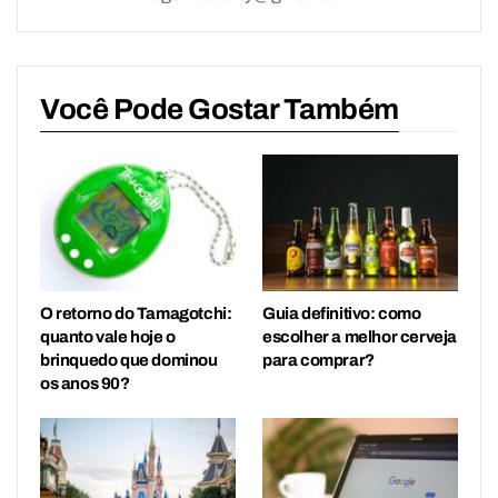
Você Pode Gostar Também
O retorno do Tamagotchi:
Guia definitivo: como
quanto vale hoje o
escolher a melhor cerveja
brinquedo que dominou
para comprar?
os anos 90?