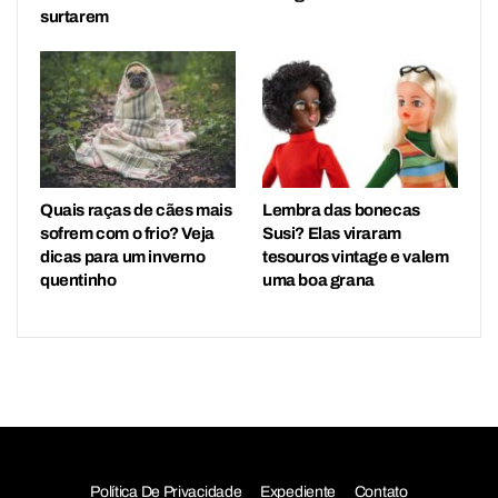
surtarem
Quais raças de cães mais
Lembra das bonecas
sofrem com o frio? Veja
Susi? Elas viraram
dicas para um inverno
tesouros vintage e valem
quentinho
uma boa grana
Política De Privacidade
Expediente
Contato