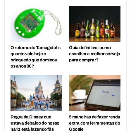
O retorno do Tamagotchi:
Guia definitivo: como
quanto vale hoje o
escolher a melhor cerveja
brinquedo que dominou
para comprar?
os anos 90?
Regra da Disney que
5 maneiras de fazer renda
estava debaixo do nosso
extra com ferramentas do
nariz está fazendo fãs
Google