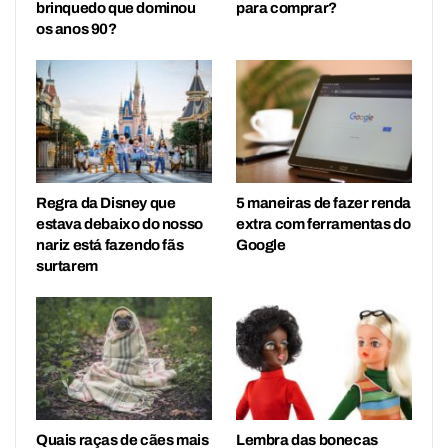
brinquedo que dominou
para comprar?
os anos 90?
Regra da Disney que
5 maneiras de fazer renda
estava debaixo do nosso
extra com ferramentas do
nariz está fazendo fãs
Google
surtarem
Quais raças de cães mais
Lembra das bonecas