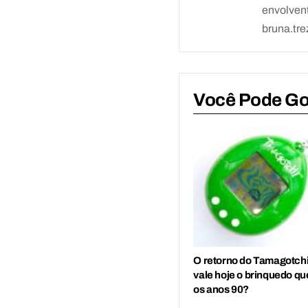
envolvent
bruna.t
Você Pode G
O retorno do Tamagotchi
vale hoje o brinquedo q
os anos 90?