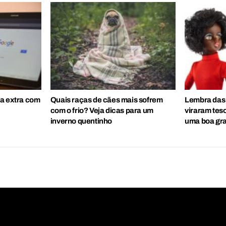
da extra com
Quais raças de cães mais sofrem
Lembra das 
com o frio? Veja dicas para um
viraram tes
inverno quentinho
uma boa gr