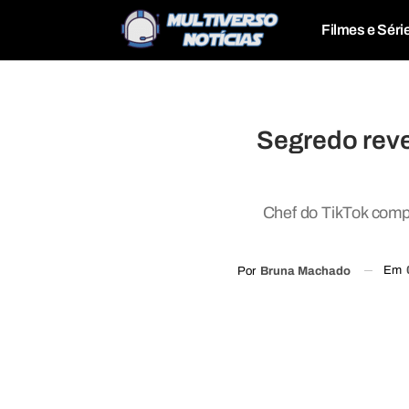
Filmes e Séri
Segredo revel
Chef do TikTok compar
Em
Por
Bruna Machado