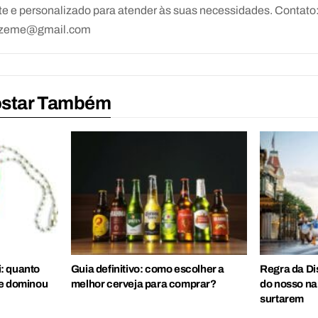
e e personalizado para atender às suas necessidades. Contato
rezeme@gmail.com
ostar Também
: quanto
Guia definitivo: como escolher a
Regra da Di
ue dominou
melhor cerveja para comprar?
do nosso nar
surtarem