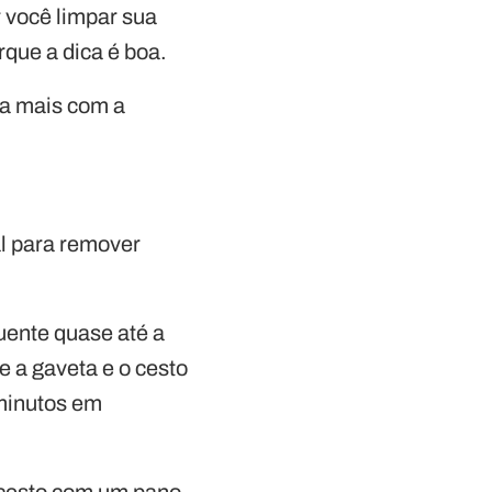
r você limpar sua
que a dica é boa.
ca mais com a
l para remover
quente quase até a
 a gaveta e o cesto
 minutos em
o cesto com um pano