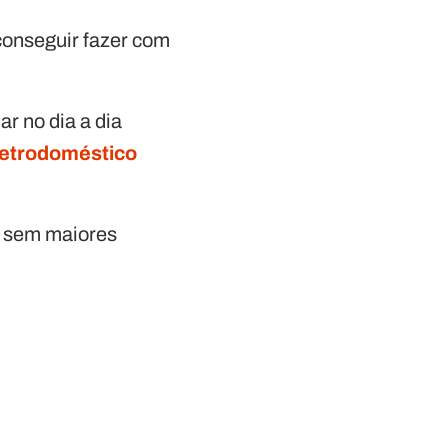
 conseguir fazer com
r no dia a dia
letrodoméstico
er sem maiores