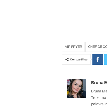
AIR FRYER
CHEF DE C
Compartilhar
Bruna 
Bruna Ma
Trezeme 
palavra i