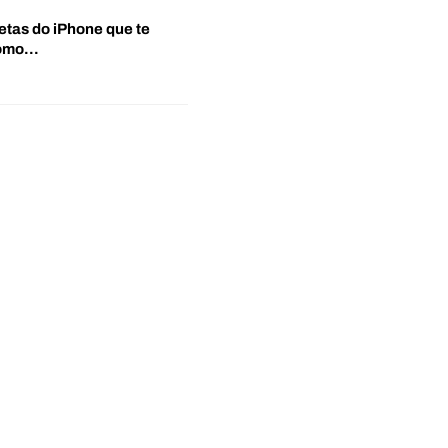
etas do iPhone que te
‘Como…