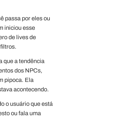
ê passa por eles ou
m iniciou esse
ro de lives de
iltros.
a que a tendência
mentos dos NPCs,
m pipoca. Ela
estava acontecendo.
o o usuário que está
esto ou fala uma