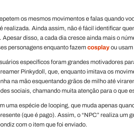
 repetem os mesmos movimentos e falas quando voc
realizada. Ainda assim, não é fácil identificar que
 Apesar disso, a cada dia cresce ainda mais o núme
ses personagens enquanto fazem
cosplay
ou usam f
usuários específicos foram grandes motivadores par
treamer Pinkydoll, que, enquanto imitava os movi
nha na mão esquentando grãos de milho até virare
redes sociais, chamando muita atenção para o que 
m uma espécie de looping, que muda apenas quand
presente (que é pago). Assim, o “NPC” realiza um g
condiz com o item que foi enviado.