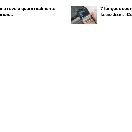
cia revela quem realmente
7 funções secr
rande…
farão dizer: 