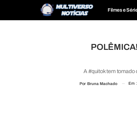
Filmes e Séri
POLÊMICA! 
A #quitok tem tomado
Em
Por
Bruna Machado