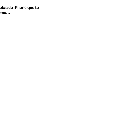
etas do iPhone que te
‘Como…