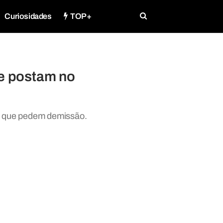
Curiosidades
TOP+
e postam no
m que pedem demissão.