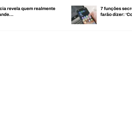
cia revela quem realmente
7 funções secr
rande…
farão dizer: 