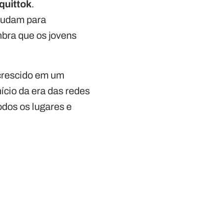
quittok
.
studam para
bra que os jovens
 crescido em um
nício da era das redes
odos os lugares e