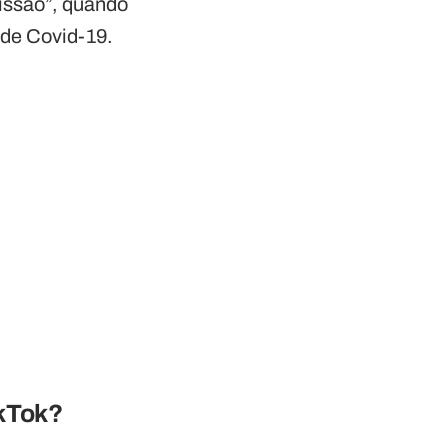
issão”, quando
 de Covid-19.
ikTok?