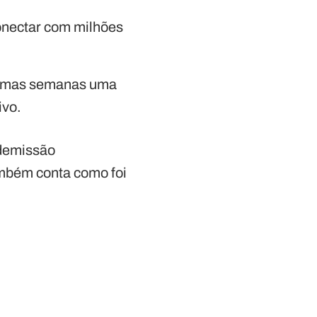
conectar com milhões
timas semanas uma
ivo.
 demissão
ambém conta como foi