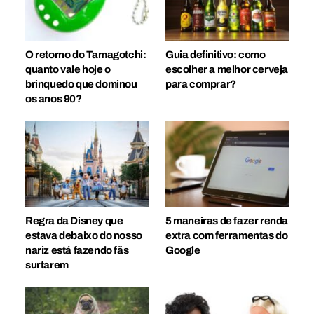
O retorno do Tamagotchi:
Guia definitivo: como
quanto vale hoje o
escolher a melhor cerveja
brinquedo que dominou
para comprar?
os anos 90?
Regra da Disney que
5 maneiras de fazer renda
estava debaixo do nosso
extra com ferramentas do
nariz está fazendo fãs
Google
surtarem