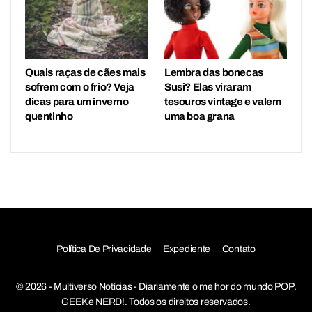
Quais raças de cães mais
Lembra das bonecas
sofrem com o frio? Veja
Susi? Elas viraram
dicas para um inverno
tesouros vintage e valem
quentinho
uma boa grana
Política De Privacidade
Expediente
Contato
© 2026 - Multiverso Notícias - Diariamente o melhor do mundo POP,
GEEK e NERD!. Todos os direitos reservados.