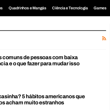
es
Quadrinhos e Mangás
Ciência e Tecnologia
Games
os comuns de pessoas com baixa
ncia e o que fazer para mudar isso
casinha? 5 hábitos americanos que
ros acham muito estranhos