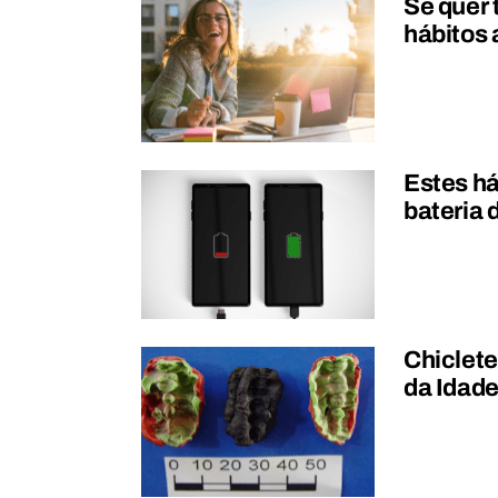
Se quer 
hábitos 
Estes h
bateria
Chiclete
da Idade