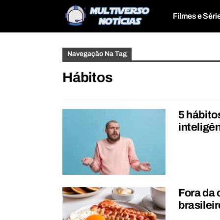
Filmes e Séri
Navegação Na Tag
Hábitos
5 hábit
inteligê
Fora da 
brasilei