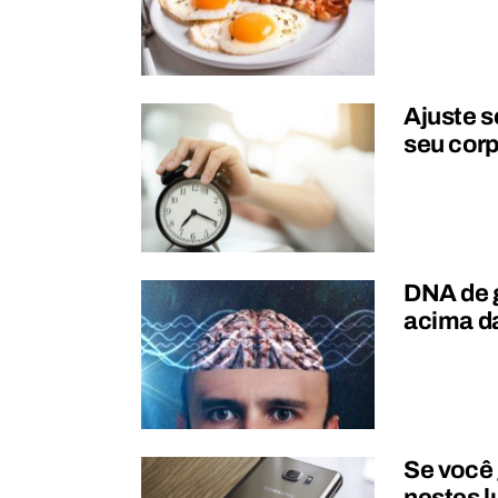
Ajuste s
seu corp
DNA de g
acima d
Se você 