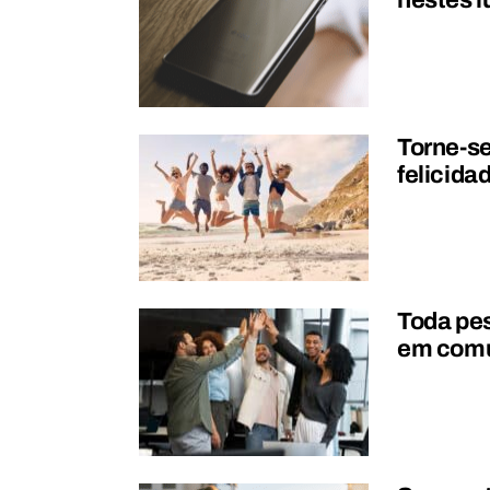
nestes l
Torne-se
felicida
Toda pe
em com