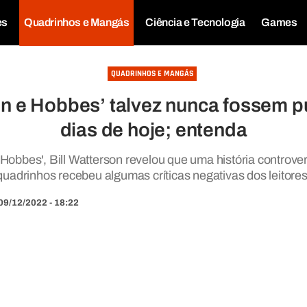
es
Quadrinhos e Mangás
Ciência e Tecnologia
Games
QUADRINHOS E MANGÁS
in e Hobbes’ talvez nunca fossem p
dias de hoje; entenda
 Hobbes', Bill Watterson revelou que uma história controv
quadrinhos recebeu algumas críticas negativas dos leitores
09/12/2022 - 18:22