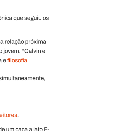
ônica que seguiu os
ma relação próxima
o jovem. “Calvin e
a e
filosofia
.
 simultaneamente,
leitores
.
e um caça a jato F-