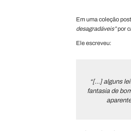
Em uma coleção poste
desagradáveis”
por c
Ele escreveu:
“[…] alguns le
fantasia de bom
aparente