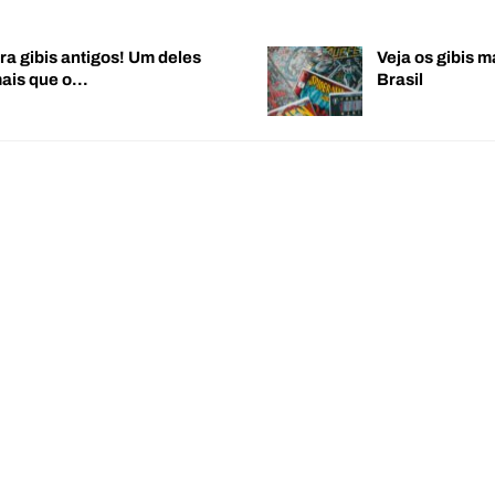
ra gibis antigos! Um deles
Veja os gibis m
mais que o…
Brasil