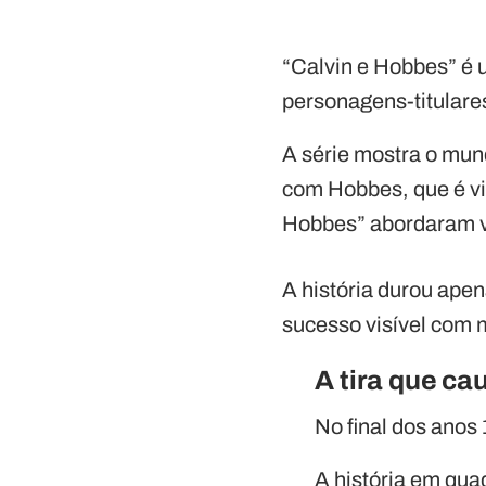
“Calvin e Hobbes” é 
personagens-titulares
A série mostra o mun
com Hobbes, que é vi
Hobbes” abordaram v
A história durou ape
sucesso visível com 
A tira que c
No final dos anos
A história em qua