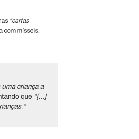
umas
“cartas
la com mísseis.
a uma criança a
ntando que
“[…]
rianças.”