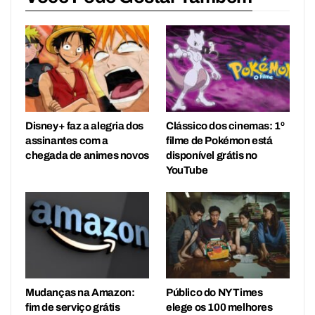
Disney+ faz a alegria dos
Clássico dos cinemas: 1º
assinantes com a
filme de Pokémon está
chegada de animes novos
disponível grátis no
YouTube
Mudanças na Amazon:
Público do NY Times
fim de serviço grátis
elege os 100 melhores