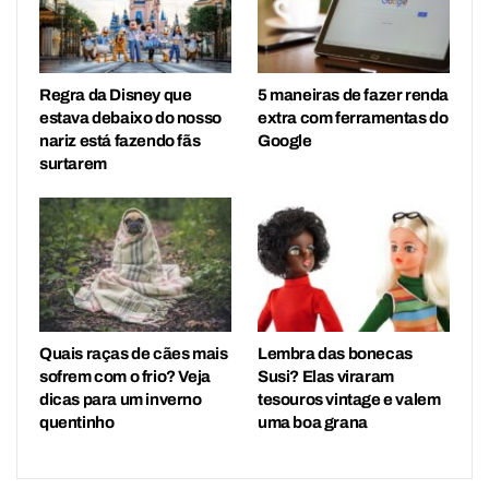
Regra da Disney que
5 maneiras de fazer renda
estava debaixo do nosso
extra com ferramentas do
nariz está fazendo fãs
Google
surtarem
Quais raças de cães mais
Lembra das bonecas
sofrem com o frio? Veja
Susi? Elas viraram
dicas para um inverno
tesouros vintage e valem
quentinho
uma boa grana