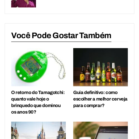
Você Pode Gostar Também
O retorno do Tamagotchi:
Guia definitivo: como
quanto vale hoje o
escolher a melhor cerveja
brinquedo que dominou
para comprar?
os anos 90?