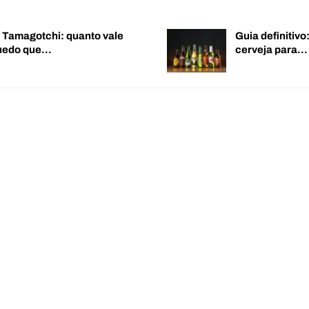
o Tamagotchi: quanto vale
Guia definitiv
quedo que…
cerveja para…