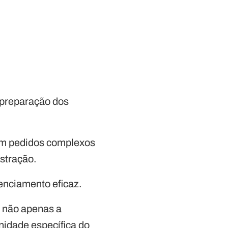
a preparação dos
om pedidos complexos
istração.
enciamento eficaz.
r não apenas a
nidade específica do