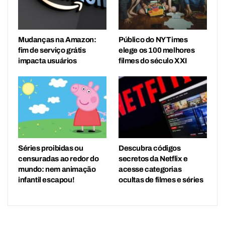
Mudanças na Amazon:
Público do NY Times
fim de serviço grátis
elege os 100 melhores
impacta usuários
filmes do século XXI
Séries proibidas ou
Descubra códigos
censuradas ao redor do
secretos da Netflix e
mundo: nem animação
acesse categorias
infantil escapou!
ocultas de filmes e séries