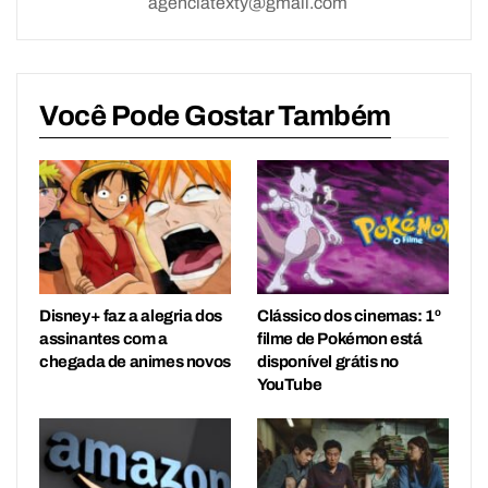
agenciatexty@gmail.com
Você Pode Gostar Também
Disney+ faz a alegria dos
Clássico dos cinemas: 1º
assinantes com a
filme de Pokémon está
chegada de animes novos
disponível grátis no
YouTube