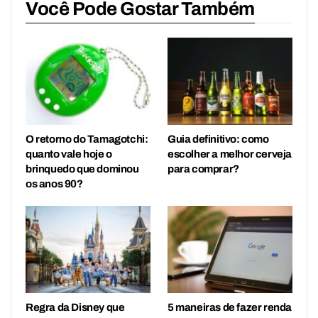
Você Pode Gostar Também
O retorno do Tamagotchi:
Guia definitivo: como
quanto vale hoje o
escolher a melhor cerveja
brinquedo que dominou
para comprar?
os anos 90?
Regra da Disney que
5 maneiras de fazer renda