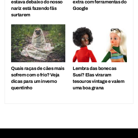
estava debaixo do nosso
extra com ferramentas do
nariz está fazendo fãs
Google
surtarem
Quais raças de cães mais
Lembra das bonecas
sofrem com o frio? Veja
Susi? Elas viraram
dicas para um inverno
tesouros vintage e valem
quentinho
uma boa grana