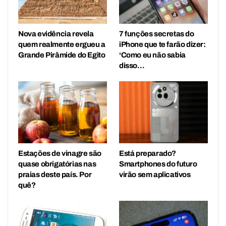
Nova evidência revela
7 funções secretas do
quem realmente ergueu a
iPhone que te farão dizer:
Grande Pirâmide do Egito
‘Como eu não sabia
disso…
Estações de vinagre são
Está preparado?
quase obrigatórias nas
Smartphones do futuro
praias deste país. Por
virão sem aplicativos
quê?