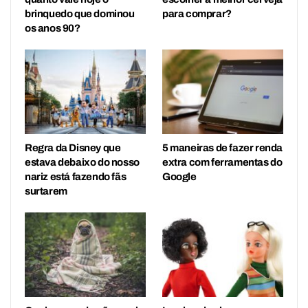
brinquedo que dominou
para comprar?
os anos 90?
Regra da Disney que
5 maneiras de fazer renda
estava debaixo do nosso
extra com ferramentas do
nariz está fazendo fãs
Google
surtarem