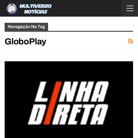
Navegação Na Tag
GloboPlay