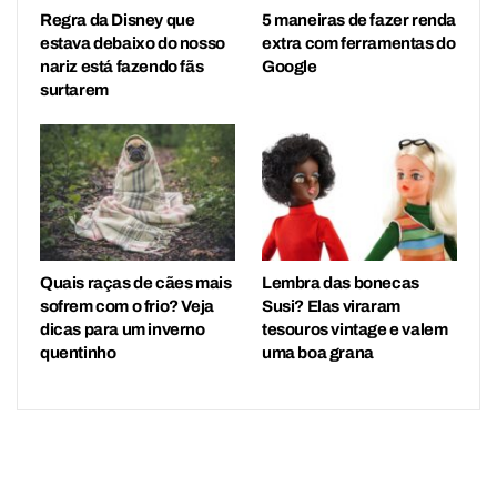
Regra da Disney que
5 maneiras de fazer renda
estava debaixo do nosso
extra com ferramentas do
nariz está fazendo fãs
Google
surtarem
Quais raças de cães mais
Lembra das bonecas
sofrem com o frio? Veja
Susi? Elas viraram
dicas para um inverno
tesouros vintage e valem
quentinho
uma boa grana