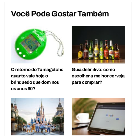
Você Pode Gostar Também
O retorno do Tamagotchi:
Guia definitivo: como
quanto vale hoje o
escolher a melhor cerveja
brinquedo que dominou
para comprar?
os anos 90?