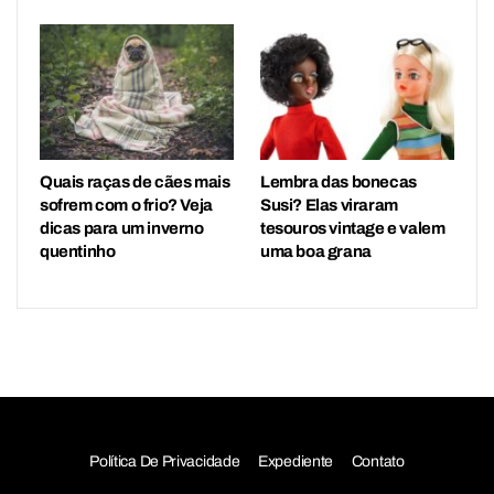
Quais raças de cães mais
Lembra das bonecas
sofrem com o frio? Veja
Susi? Elas viraram
dicas para um inverno
tesouros vintage e valem
quentinho
uma boa grana
Política De Privacidade
Expediente
Contato