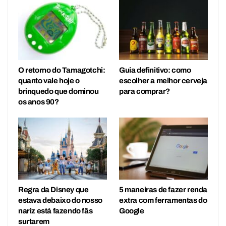
O retorno do Tamagotchi:
Guia definitivo: como
quanto vale hoje o
escolher a melhor cerveja
brinquedo que dominou
para comprar?
os anos 90?
Regra da Disney que
5 maneiras de fazer renda
estava debaixo do nosso
extra com ferramentas do
nariz está fazendo fãs
Google
surtarem