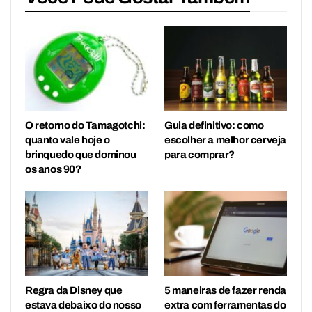
O retorno do Tamagotchi:
Guia definitivo: como
quanto vale hoje o
escolher a melhor cerveja
brinquedo que dominou
para comprar?
os anos 90?
Regra da Disney que
5 maneiras de fazer renda
estava debaixo do nosso
extra com ferramentas do