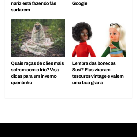
nariz está fazendo fãs
Google
surtarem
Quais raças de cães mais
Lembra das bonecas
sofrem com o frio? Veja
Susi? Elas viraram
dicas para um inverno
tesouros vintage e valem
quentinho
uma boa grana