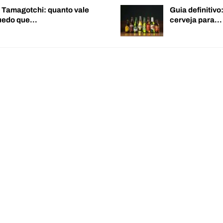
o Tamagotchi: quanto vale
Guia definitiv
quedo que…
cerveja para…