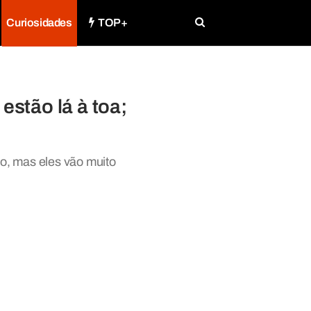
Curiosidades
TOP+
stão lá à toa;
co, mas eles vão muito