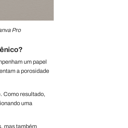
Canva Pro
iênico?
sempenham um papel
umentam a porosidade
e. Como resultado,
rcionando uma
os, mas também