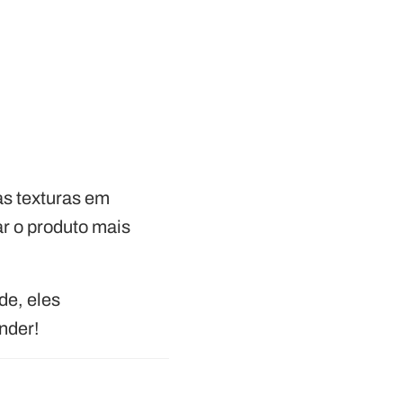
as texturas em
ar o produto mais
de, eles
nder!