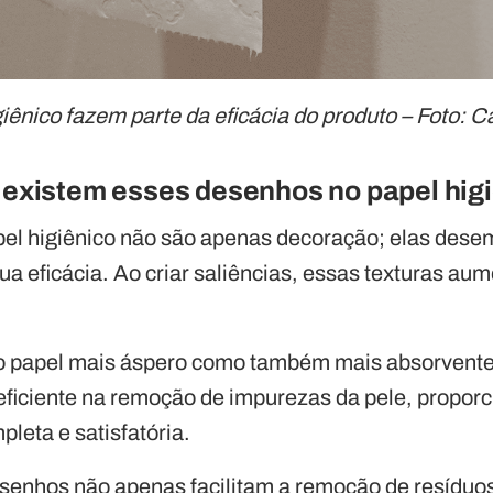
iênico fazem parte da eficácia do produto – Foto: 
e existem esses desenhos no papel hig
apel higiênico não são apenas decoração; elas de
a eficácia. Ao criar saliências, essas texturas a
a o papel mais áspero como também mais absorvent
 eficiente na remoção de impurezas da pele, propo
leta e satisfatória.
esenhos não apenas facilitam a remoção de resídu