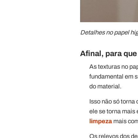
Detalhes no papel hig
Afinal, para qu
As texturas no p
fundamental em su
do material.
Isso não só torn
ele se torna mais
limpeza
mais comp
Os relevos dos d