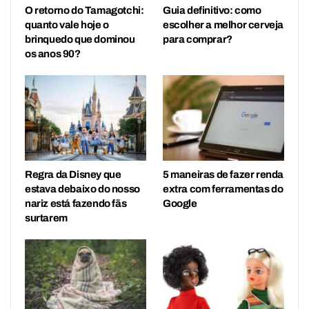
O retorno do Tamagotchi:
Guia definitivo: como
quanto vale hoje o
escolher a melhor cerveja
brinquedo que dominou
para comprar?
os anos 90?
Regra da Disney que
5 maneiras de fazer renda
estava debaixo do nosso
extra com ferramentas do
nariz está fazendo fãs
Google
surtarem