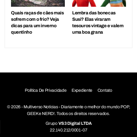
Quais raças de cães mais
Lembra das bonecas
sofrem com o frio? Veja
Susi? Elas viraram
dicas para um inverno
tesouros vintage e valem
quentinho
uma boa grana
Política De Privacidade
Expediente
Contato
© 2026 - Multiverso Notícias - Diariamente o melhor do mundo POP,
GEEK e NERD!. Todos os direitos reservados.
Grupo
VS3 Digital LTDA
22.140.212/0001-07