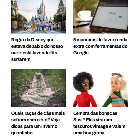
Regra da Disney que
5 maneiras de fazer renda
estava debaixo do nosso
extra com ferramentas do
nariz está fazendo fãs
Google
surtarem
Quais raças de cães mais
Lembra das bonecas
sofrem com o frio? Veja
Susi? Elas viraram
dicas para um inverno
tesouros vintage e valem
quentinho
uma boa grana