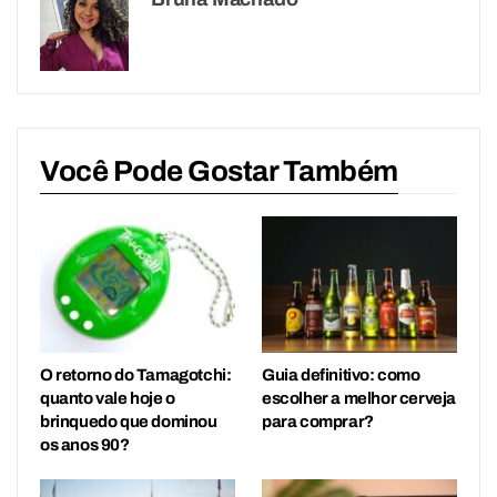
Você Pode Gostar Também
O retorno do Tamagotchi:
Guia definitivo: como
quanto vale hoje o
escolher a melhor cerveja
brinquedo que dominou
para comprar?
os anos 90?