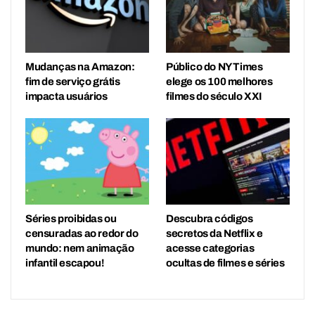
Mudanças na Amazon:
Público do NY Times
fim de serviço grátis
elege os 100 melhores
impacta usuários
filmes do século XXI
Séries proibidas ou
Descubra códigos
censuradas ao redor do
secretos da Netflix e
mundo: nem animação
acesse categorias
infantil escapou!
ocultas de filmes e séries