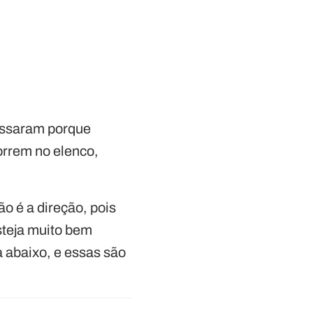
assaram porque
rrem no elenco,
o é a direção, pois
steja muito bem
a abaixo, e essas são