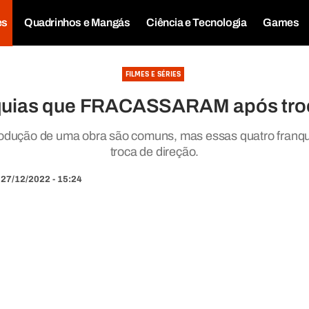
es
Quadrinhos e Mangás
Ciência e Tecnologia
Games
FILMES E SÉRIES
nquias que FRACASSARAM após troca
odução de uma obra são comuns, mas essas quatro franqu
troca de direção.
27/12/2022 - 15:24