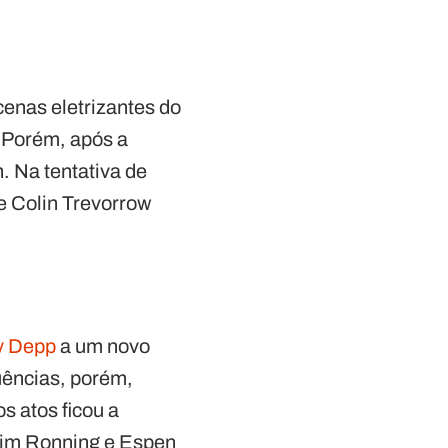
cenas eletrizantes do
. Porém, após a
. Na tentativa de
e Colin Trevorrow
y Depp
a um novo
uências, porém,
s atos ficou a
chim Ronning e Espen