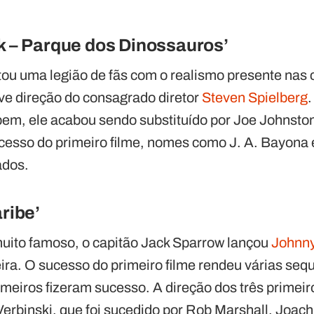
rk – Parque dos Dinossauros’
tou uma legião de fãs com o realismo presente nas 
eve direção do consagrado diretor
Steven Spielberg
bem, ele acabou sendo substituído por Joe Johnston
cesso do primeiro filme, nomes como J. A. Bayona 
ados.
aribe’
muito famoso, o capitão Jack Sparrow lançou
Johnn
eira. O sucesso do primeiro filme rendeu várias seq
meiros fizeram sucesso. A direção dos três primeiro
erbinski, que foi sucedido por Rob Marshall, Joa