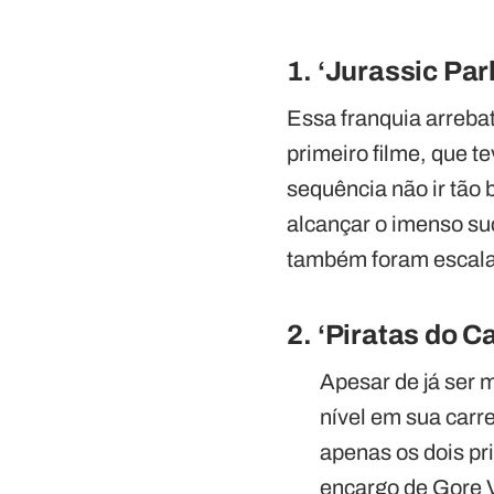
1. ‘Jurassic Pa
Essa franquia arreba
primeiro filme, que t
sequência não ir tão 
alcançar o imenso su
também foram escal
2. ‘Piratas do C
Apesar de já ser 
nível em sua carr
apenas os dois pri
encargo de Gore V