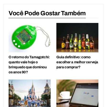
Você Pode Gostar Também
O retorno do Tamagotchi:
Guia definitivo: como
quanto vale hoje o
escolher a melhor cerveja
brinquedo que dominou
para comprar?
os anos 90?