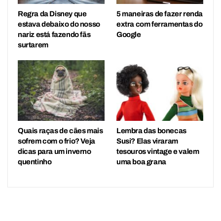
Regra da Disney que
5 maneiras de fazer renda
estava debaixo do nosso
extra com ferramentas do
nariz está fazendo fãs
Google
surtarem
Quais raças de cães mais
Lembra das bonecas
sofrem com o frio? Veja
Susi? Elas viraram
dicas para um inverno
tesouros vintage e valem
quentinho
uma boa grana