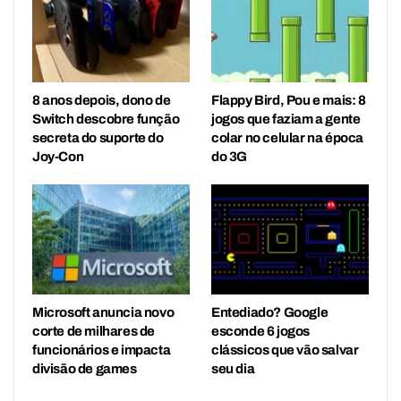
8 anos depois, dono de
Flappy Bird, Pou e mais: 8
Switch descobre função
jogos que faziam a gente
secreta do suporte do
colar no celular na época
Joy-Con
do 3G
Microsoft anuncia novo
Entediado? Google
corte de milhares de
esconde 6 jogos
funcionários e impacta
clássicos que vão salvar
divisão de games
seu dia