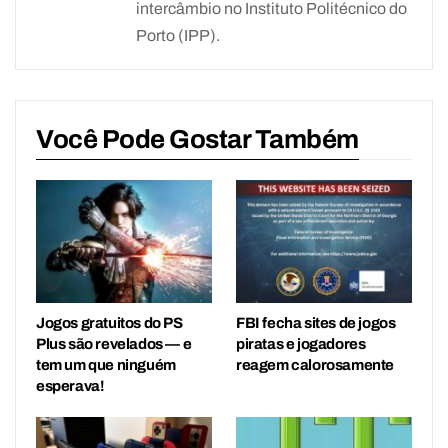
intercâmbio no Instituto Politécnico do
Porto (IPP).
Você Pode Gostar Também
Jogos gratuitos do PS
FBI fecha sites de jogos
Plus são revelados — e
piratas e jogadores
tem um que ninguém
reagem calorosamente
esperava!