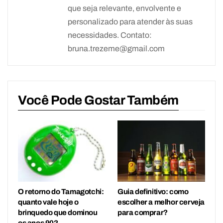
que seja relevante, envolvente e
personalizado para atender às suas
necessidades. Contato:
bruna.trezeme@gmail.com
Você Pode Gostar Também
O retorno do Tamagotchi:
Guia definitivo: como
quanto vale hoje o
escolher a melhor cerveja
brinquedo que dominou
para comprar?
os anos 90?