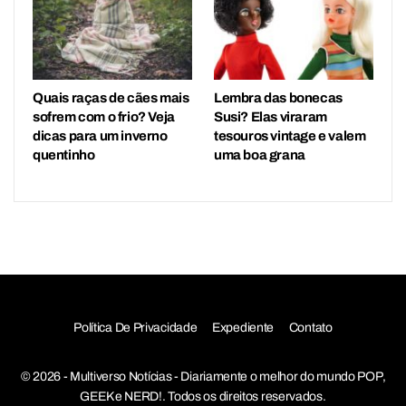
Quais raças de cães mais
Lembra das bonecas
sofrem com o frio? Veja
Susi? Elas viraram
dicas para um inverno
tesouros vintage e valem
quentinho
uma boa grana
Política De Privacidade
Expediente
Contato
© 2026 - Multiverso Notícias - Diariamente o melhor do mundo POP,
GEEK e NERD!. Todos os direitos reservados.