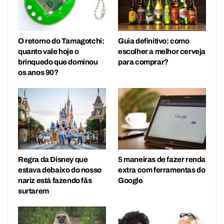
O retorno do Tamagotchi:
Guia definitivo: como
quanto vale hoje o
escolher a melhor cerveja
brinquedo que dominou
para comprar?
os anos 90?
Regra da Disney que
5 maneiras de fazer renda
estava debaixo do nosso
extra com ferramentas do
nariz está fazendo fãs
Google
surtarem