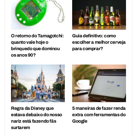
O retorno do Tamagotchi:
Guia definitivo: como
quanto vale hoje o
escolher a melhor cerveja
brinquedo que dominou
para comprar?
os anos 90?
Regra da Disney que
5 maneiras de fazer renda
estava debaixo do nosso
extra com ferramentas do
nariz está fazendo fãs
Google
surtarem