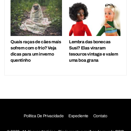
Quais raças de cães mais
Lembra das bonecas
sofrem com o frio? Veja
Susi? Elas viraram
dicas para um inverno
tesouros vintage e valem
quentinho
uma boa grana
Política De Privacidade
Expediente
Contato