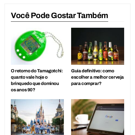
Você Pode Gostar Também
O retorno do Tamagotchi:
Guia definitivo: como
quanto vale hoje o
escolher a melhor cerveja
brinquedo que dominou
para comprar?
os anos 90?