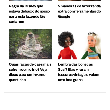
Regra da Disney que
5 maneiras de fazer renda
estava debaixo do nosso
extra com ferramentas do
nariz está fazendo fãs
Google
surtarem
Quais raças de cães mais
Lembra das bonecas
sofrem com o frio? Veja
Susi? Elas viraram
dicas para um inverno
tesouros vintage e valem
quentinho
uma boa grana