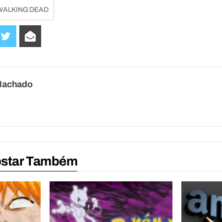
WALKING DEAD
Machado
ostar Também