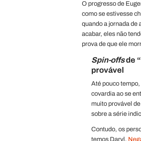
O progresso de Eugen
como se estivesse ch
quando a jornada de 
acabar, eles não ten
prova de que ele morr
Spin-offs
de “
provável
Até pouco tempo, 
covardia ao se en
muito provável de
sobre a série ind
Contudo, os perso
temos Daryl,
Neg