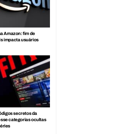
a Amazon: fim de
is impacta usuários
digos secretos da
esse categorias ocultas
séries