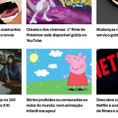
s assinantes
Clássico dos cinemas: 1º filme de
Mudanças n
s novos
Pokémon está disponível grátis no
serviço grát
YouTube
ge os 100
Séries proibidas ou censuradas ao
Descubra có
lo XXI
redor do mundo: nem animação
Netflix e ac
infantil escapou!
de filmes e 