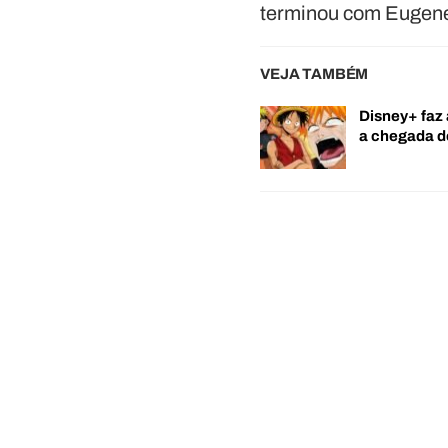
terminou com Eugene
VEJA TAMBÉM
Disney+ faz 
a chegada 