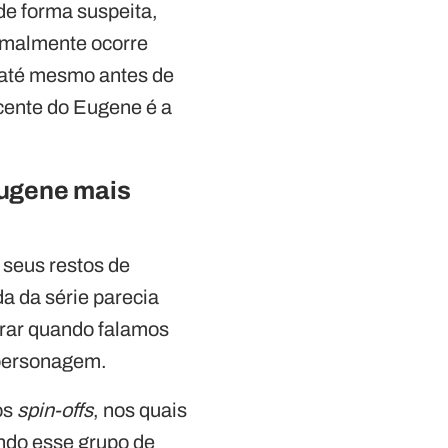
de forma suspeita,
ormalmente ocorre
 até mesmo antes de
cente do Eugene é a
Eugene mais
 seus restos de
a da série parecia
trar quando falamos
e personagem.
os
spin-offs
, nos quais
indo esse grupo de