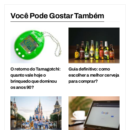
Você Pode Gostar Também
O retorno do Tamagotchi:
Guia definitivo: como
quanto vale hoje o
escolher a melhor cerveja
brinquedo que dominou
para comprar?
os anos 90?