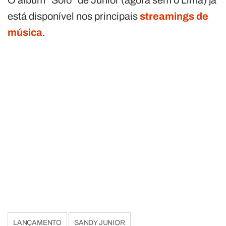
O álbum “Solo” de Júnior (agora sem o Lima) já
está disponível nos principais
streamings de
música
.
LANÇAMENTO
SANDY JUNIOR