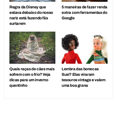
Regra da Disney que
5 maneiras de fazer renda
estava debaixo do nosso
extra com ferramentas do
nariz está fazendo fãs
Google
surtarem
Quais raças de cães mais
Lembra das bonecas
sofrem com o frio? Veja
Susi? Elas viraram
dicas para um inverno
tesouros vintage e valem
quentinho
uma boa grana