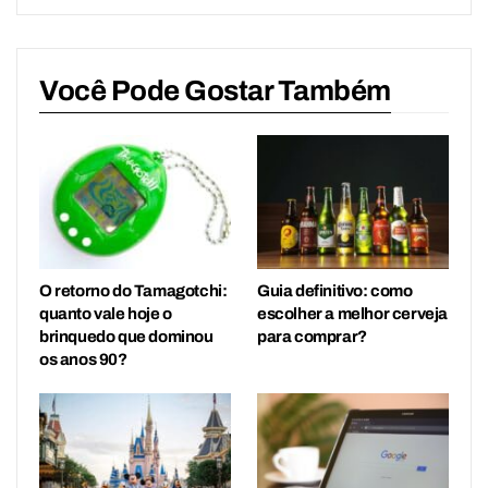
Você Pode Gostar Também
O retorno do Tamagotchi:
Guia definitivo: como
quanto vale hoje o
escolher a melhor cerveja
brinquedo que dominou
para comprar?
os anos 90?