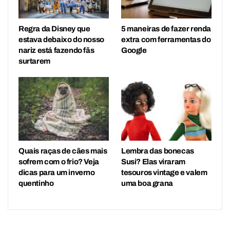
Regra da Disney que
5 maneiras de fazer renda
estava debaixo do nosso
extra com ferramentas do
nariz está fazendo fãs
Google
surtarem
Quais raças de cães mais
Lembra das bonecas
sofrem com o frio? Veja
Susi? Elas viraram
dicas para um inverno
tesouros vintage e valem
quentinho
uma boa grana