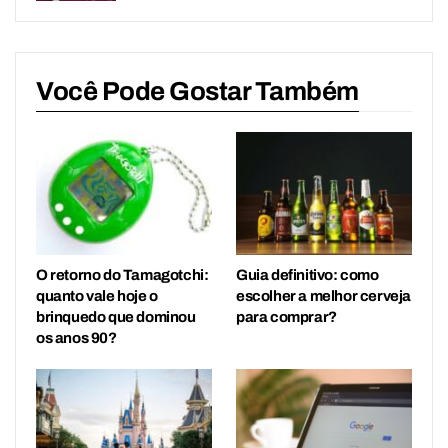
Você Pode Gostar Também
O retorno do Tamagotchi:
Guia definitivo: como
quanto vale hoje o
escolher a melhor cerveja
brinquedo que dominou
para comprar?
os anos 90?