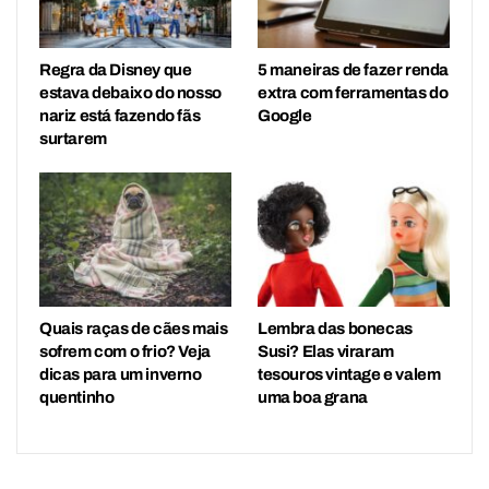
Regra da Disney que
5 maneiras de fazer renda
estava debaixo do nosso
extra com ferramentas do
nariz está fazendo fãs
Google
surtarem
Quais raças de cães mais
Lembra das bonecas
sofrem com o frio? Veja
Susi? Elas viraram
dicas para um inverno
tesouros vintage e valem
quentinho
uma boa grana