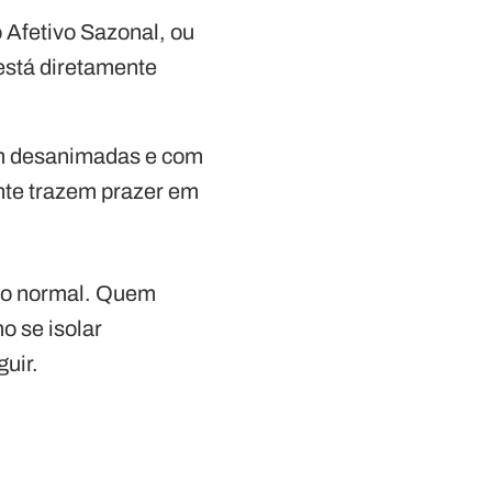
 Afetivo Sazonal, ou
 está diretamente
m desanimadas e com
nte trazem prazer em
e o normal. Quem
o se isolar
guir.