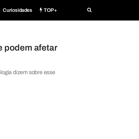
Curiosidades
TOP+
e podem afetar
ologia dizem sobre esse