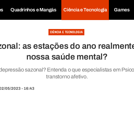
es
Quadrinhos e Mangás
Ciência e Tecnologia
Games
CIÊNCIA E TECNOLOGIA
onal: as estações do ano realment
nossa saúde mental?
a depressão sazonal? Entenda o que especialistas em Psic
transtorno afetivo.
02/05/2023 - 16:43