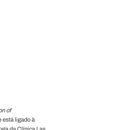
on of
 está ligado à
oga da Clínica Las