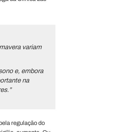
imavera variam
 sono e, embora
ortante na
es.”
 pela regulação do