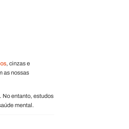
ios
, cinzas e
om as nossas
 No entanto, estudos
 saúde mental.