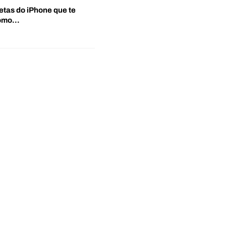
etas do iPhone que te
‘Como…