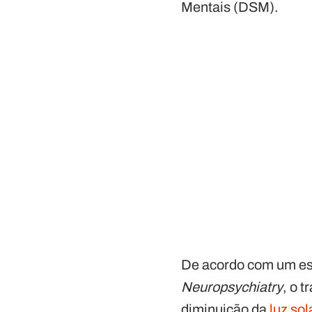
Mentais (DSM).
De acordo com um es
Neuropsychiatry
, o 
diminuição da
luz sol