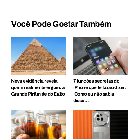
Você Pode Gostar Também
Nova evidência revela
7 funções secretas do
quem realmente ergueu a
iPhone que te farão dizer:
Grande Pirâmide do Egito
‘Como eu não sabia
disso…