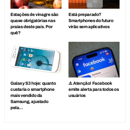
Estações de vinagre são
Está preparado?
quase obrigatórias nas
Smartphones do futuro
praias deste país. Por
virão sem aplicativos
quê?
Galaxy S3 hoje: quanto
⚠️ Atenção! Facebook
custaria o smartphone
emite alerta para todos os
mais vendido da
usuários
Samsung, ajustado
pela…