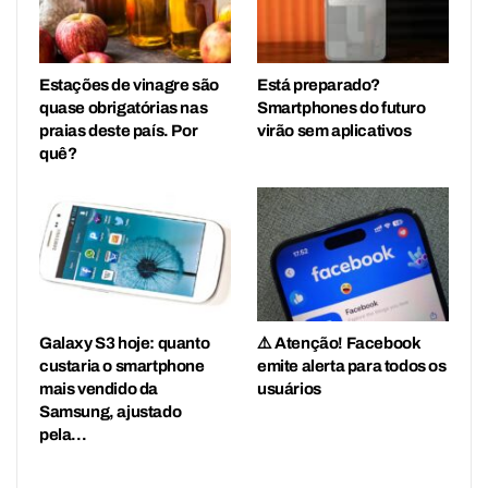
Estações de vinagre são
Está preparado?
quase obrigatórias nas
Smartphones do futuro
praias deste país. Por
virão sem aplicativos
quê?
Galaxy S3 hoje: quanto
⚠️ Atenção! Facebook
custaria o smartphone
emite alerta para todos os
mais vendido da
usuários
Samsung, ajustado
pela…