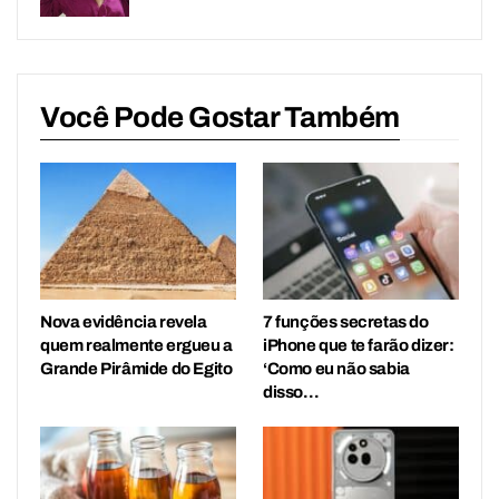
Você Pode Gostar Também
Nova evidência revela
7 funções secretas do
quem realmente ergueu a
iPhone que te farão dizer:
Grande Pirâmide do Egito
‘Como eu não sabia
disso…