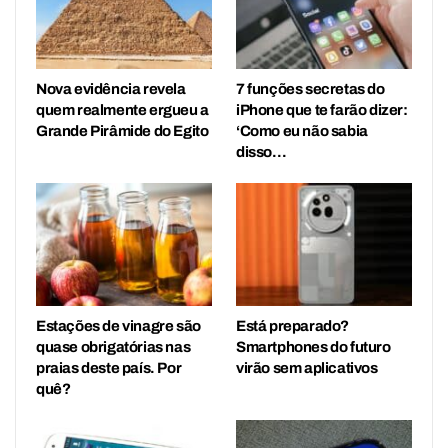
Nova evidência revela
7 funções secretas do
quem realmente ergueu a
iPhone que te farão dizer:
Grande Pirâmide do Egito
‘Como eu não sabia
disso…
Estações de vinagre são
Está preparado?
quase obrigatórias nas
Smartphones do futuro
praias deste país. Por
virão sem aplicativos
quê?