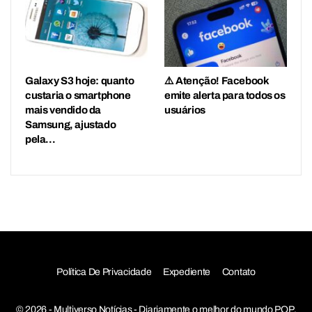
Galaxy S3 hoje: quanto
⚠️ Atenção! Facebook
custaria o smartphone
emite alerta para todos os
mais vendido da
usuários
Samsung, ajustado
pela…
Política De Privacidade
Expediente
Contato
© 2026 - Multiverso Notícias - Diariamente o melhor do mundo POP,