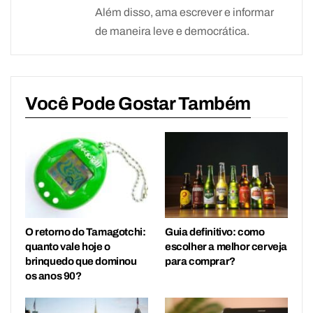
Além disso, ama escrever e informar
de maneira leve e democrática.
Você Pode Gostar Também
O retorno do Tamagotchi:
Guia definitivo: como
quanto vale hoje o
escolher a melhor cerveja
brinquedo que dominou
para comprar?
os anos 90?