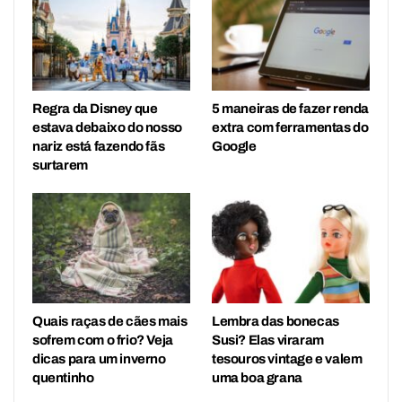
Regra da Disney que
5 maneiras de fazer renda
estava debaixo do nosso
extra com ferramentas do
nariz está fazendo fãs
Google
surtarem
Quais raças de cães mais
Lembra das bonecas
sofrem com o frio? Veja
Susi? Elas viraram
dicas para um inverno
tesouros vintage e valem
quentinho
uma boa grana