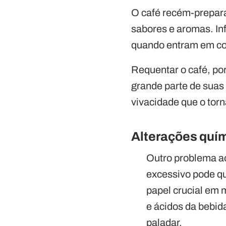
O café recém-prepara
sabores e aromas. In
quando entram em con
Requentar o café, po
grande parte de suas 
vivacidade que o torn
Alterações quí
Outro problema ao
excessivo pode q
papel crucial em
e ácidos da bebid
paladar.