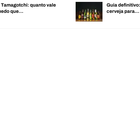
o Tamagotchi: quanto vale
Guia definitiv
quedo que…
cerveja para…