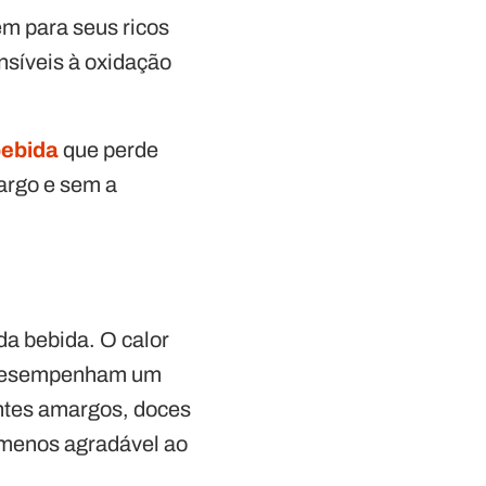
m para seus ricos
síveis à oxidação
bebida
que perde
margo e sem a
da bebida. O calor
e desempenham um
ntes amargos, doces
e menos agradável ao