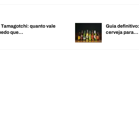
o Tamagotchi: quanto vale
Guia definitiv
quedo que…
cerveja para…