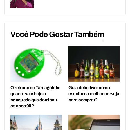
Você Pode Gostar Também
O retorno do Tamagotchi:
Guia definitivo: como
quanto vale hoje o
escolher a melhor cerveja
brinquedo que dominou
para comprar?
os anos 90?