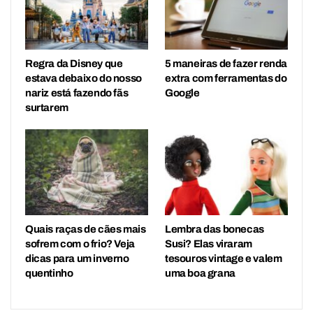
Regra da Disney que
5 maneiras de fazer renda
estava debaixo do nosso
extra com ferramentas do
nariz está fazendo fãs
Google
surtarem
Quais raças de cães mais
Lembra das bonecas
sofrem com o frio? Veja
Susi? Elas viraram
dicas para um inverno
tesouros vintage e valem
quentinho
uma boa grana